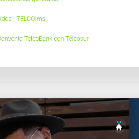
ridos - TELCOims
Convenio TelcoBank con Telcosur