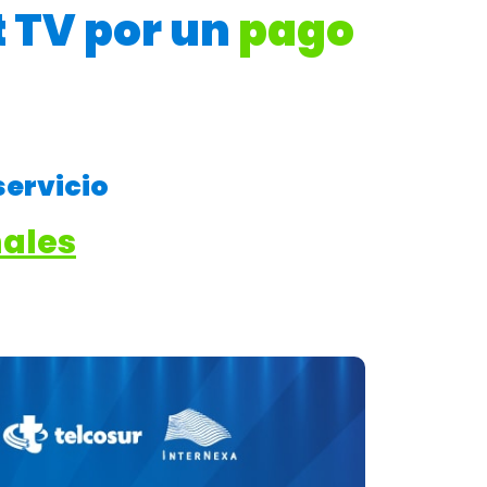
t TV por un
pago
servicio
nales