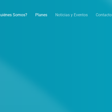
uiénes Somos?
Planes
Noticias y Eventos
Contacto
Internet de fibra óptica
orma
más fá
de conecta