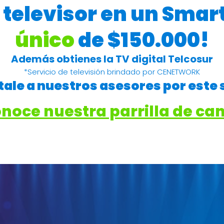
televisor en un Smar
único
de $150.000!
Además obtienes la TV digital Telcosur
*Servicio de televisión brindado por CENETWORK
ale a nuestros asesores por este 
noce nuestra parrilla de ca