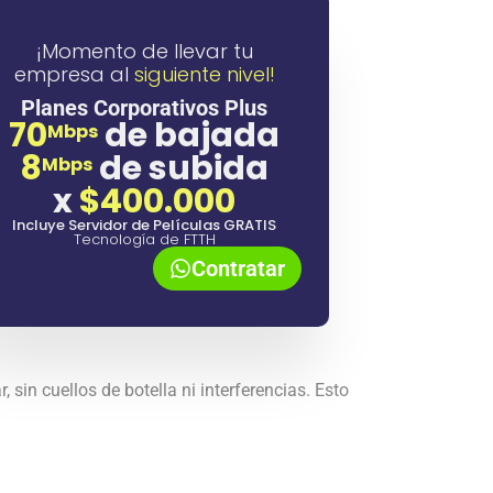
¡Momento de llevar tu
empresa al
siguiente nivel!
Planes Corporativos Plus
70
de bajada
Mbps
8
de subida
Mbps
x
$400.000
Incluye Servidor de Películas GRATIS
Tecnología de FTTH
Contratar
r, sin cuellos de botella ni interferencias. Esto