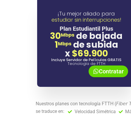
¡Tu mejor aliado para
estudiar sin interrupciones!
Plan Estudiantil Plus
30
de bajada
Mbps
1
de subida
Mbps
x
$69.900
Incluye Servidor de Películas GRATIS
Tecnología de FTTH
Contratar
Nuestros planes con tecnología FTTH (𝘍𝘪𝘣𝘦𝘳 𝘛
se traduce en:⁣
Velocidad Simétrica
Má