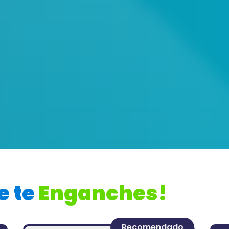
to. Leguíza
e te
Enganches!
Recomendado