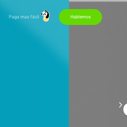
Paga mas fácil
Hablemos
cil y
rse en